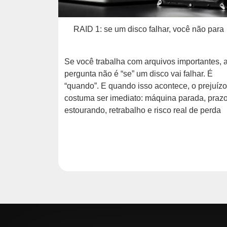
: Qual é o
RAID 1: se um disco falhar, você não para
e teclado,
Se você trabalha com arquivos importantes, 
a grande
pergunta não é “se” um disco vai falhar. É
a? Ambos
“quando”. E quando isso acontece, o prejuízo
s
costuma ser imediato: máquina parada, praz
ra trabalho,
estourando, retrabalho e risco real de perda