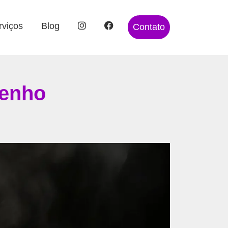
rviços
Blog
Contato
penho