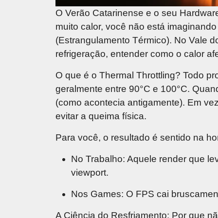
O Verão Catarinense e o seu Hardwar
muito calor, você não está imaginand
(Estrangulamento Térmico). No Vale do 
refrigeração, entender como o calor afe
O que é o Thermal Throttling?
Todo pro
geralmente entre 90°C e 100°C. Quand
(como acontecia antigamente). Em vez 
evitar a queima física.
Para você, o resultado é sentido na ho
No Trabalho:
Aquele render que lev
viewport.
Nos Games:
O FPS cai bruscamen
A Ciência do Resfriamento: Por que nã