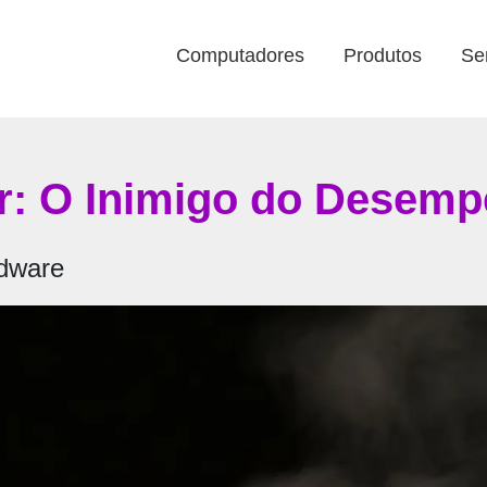
Computadores
Produtos
Se
r: O Inimigo do Desem
rdware