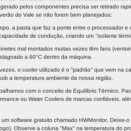
r gerado pelos componentes precisa ser retirado rap
 verão do Vale se não forem bem planejados:
o, a pasta que faz a ponte entre o processador e o
capacidade de condução, criando um "isolante térmi
netes mal montados muitas vezes têm fans (ventoin
 estagnado a 60°C dentro da máquina.
vezes, o cooler utilizado é o "padrão" que vem na ca
 sob a temperatura ambiente da nossa região.
abalhamos com o conceito de
Equilíbrio Térmico
. Pa
formance ou Water Coolers de marcas confiáveis, alé
 um software gratuito chamado
HWMonitor
. Deixe-o
jogo). Observe a coluna "Max" na temperatura do p